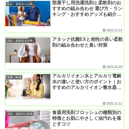
部屋干し用洗濯洗剤と柔軟剤のお
洗剤・柔軟剤大辞典
すすめの組み合わせ 選び方・ラン
キング・おすすめグッズも紹介
【随時更新】
2023.11.13
アタック抗菌EXと相性の良い柔軟
洗剤・柔軟剤大辞典
剤の組み合わせと臭い対策
2023.10.24
アルカリイオン水とアルカリ電解
食事・料理
水の違いと使い方のポイント｜お
すすめのアルカリイオン整水器・
浄水器について
2022.11.11
食器用洗剤フロッシュの種類別の
洗剤・柔軟剤大辞典
特徴とお肌にやさしく油汚れを落
とすコツ