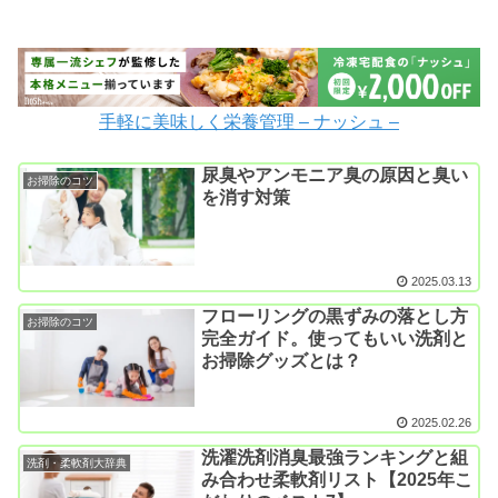
手軽に美味しく栄養管理 – ナッシュ –
尿臭やアンモニア臭の原因と臭い
お掃除のコツ
を消す対策
2025.03.13
フローリングの黒ずみの落とし方
お掃除のコツ
完全ガイド。使ってもいい洗剤と
お掃除グッズとは？
2025.02.26
洗濯洗剤消臭最強ランキングと組
洗剤・柔軟剤大辞典
み合わせ柔軟剤リスト【2025年こ