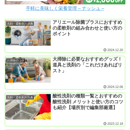
手軽に美味しく栄養管理 – ナッシュ –
アリエール除菌プラスにおすすめ
洗剤・柔軟剤大辞典
の柔軟剤の組み合わせと使い方の
ポイント
2024.12.20
大掃除に必要なおすすめグッズ！
お掃除のコツ
道具と洗剤の「これだけあればリ
スト」
2024.12.06
酸性洗剤の種類一覧とおすすめの
洗剤・柔軟剤大辞典
酸性洗剤 メリットと使い方のコツ
も紹介【場所別で編集部厳選】
2023.12.18