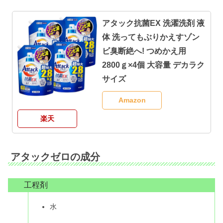
アタック抗菌EX 洗濯洗剤 液
体 洗ってもぶりかえすゾン
ビ臭断絶へ! つめかえ用
2800ｇ×4個 大容量 デカラク
サイズ
Amazon
楽天
アタックゼロの成分
工程剤
水