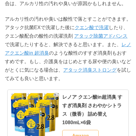
合は、アルカリ性の汚れや臭いが原因かもしれません。
アルカリ性の汚れや臭いは酸性で落とすことができます。
アタック抗菌EXで洗濯した後に
クエン酸で洗濯
したり、
クエン酸配合の酸性の洗濯洗剤
アタック除菌アドバンス
で洗濯したりすると、解決できると思います。また、
レノ
アクエン酸in 超消臭
のような酸性のすすぎ消臭剤もおす
すめです。もし、介護臭をはじめとする尿や便の臭いなど
がとくに気になる場合は、
アタック消臭ストロング
を試し
てみても良いと思います。
レノア クエン酸in超消臭 す
すぎ消臭剤 さわやかシトラ
ス（微香） 詰め替え
1080mL×6袋
Amazon