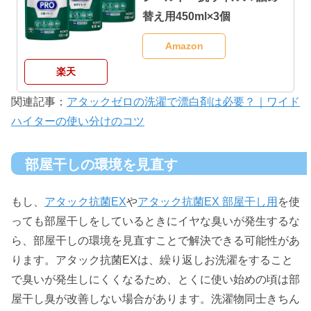
替え用450ml×3個
Amazon
楽天
関連記事：
アタックゼロの洗濯で漂白剤は必要？｜ワイド
ハイターの使い分けのコツ
部屋干しの環境を見直す
もし、
アタック抗菌EX
や
アタック抗菌EX 部屋干し用
を使
っても部屋干しをしているときにイヤな臭いが発生するな
ら、部屋干しの環境を見直すことで解決できる可能性があ
ります。アタック抗菌EXは、繰り返しお洗濯をすること
で臭いが発生しにくくなるため、とくに使い始めの頃は部
屋干し臭が改善しない場合があります。洗濯物同士きちん