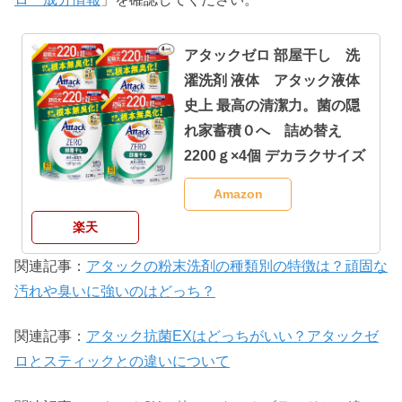
アタックゼロ 部屋干し 洗
濯洗剤 液体 アタック液体
史上 最高の清潔力。菌の隠
れ家蓄積０へ 詰め替え
2200ｇ×4個 デカラクサイズ
Amazon
楽天
関連記事：
アタックの粉末洗剤の種類別の特徴は？頑固な
汚れや臭いに強いのはどっち？
関連記事：
アタック抗菌EXはどっちがいい？アタックゼ
ロとスティックとの違いについて