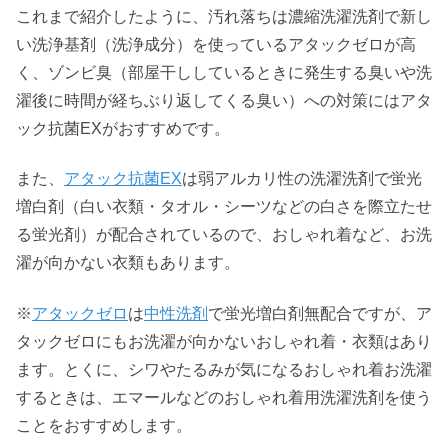
これまで紹介したように、汚れ落ちは濃縮洗濯洗剤で新し
い洗浄基剤（洗浄成分）を使っているアタックゼロが高
く、ゾンビ臭（部屋干ししているときに発生する臭いや洗
濯後に時間が経ちぶり返してくる臭い）への対策にはアタ
ック抗菌EXがおすすめです。
また、
アタック抗菌EX
は弱アルカリ性の洗濯洗剤で蛍光
増白剤（白い衣類・タオル・シーツなどの白さを際立たせ
る蛍光剤）が配合されているので、おしゃれ着など、お洗
濯が向かない衣類もあります。
※
アタックゼロ
は
中性洗剤
で蛍光増白剤無配合ですが、ア
タックゼロにもお洗濯が向かないおしゃれ着・衣類はあり
ます。とくに、シワやたるみが気になるおしゃれ着お洗濯
するときは、エマールなどのおしゃれ着用洗濯洗剤を使う
ことをおすすめします。