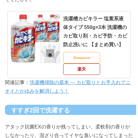
洗濯槽カビキラー 塩素系液
体タイプ 550g×3本 洗濯機の
カビ取り剤・カビ予防・カビ
防止洗いに 【まとめ買い】
Amazon
楽天
関連記事：
洗濯機掃除の基本 ― カビ取りとお手入れでニ
オイとかゆみを解消しよう！
すすぎ2回で洗濯する
アタック抗菌EXの香りが残ってしまい、柔軟剤の香りが
しなかったり、混ざり合ってイヤな臭いになってしまった