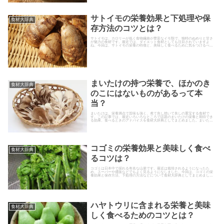
サトイモの栄養効果と下処理や保
食材大辞典
存方法のコツとは？
サトイモは、カロリーが低く食物繊維が豊富なイモ類で、独特のぬめりと甘さ
が魅力の食材です。最近では、ダイエット食材としても注目されていますよ
ね。今回は、サトイモの栄養の特徴と、美味しく食べるために気をつけるべ
き、選び方や保存方法、下処理のコツ...
まいたけの持つ栄養で、ほかのき
食材大辞典
のこにはないものがあるって本
当？
まいたけは、栄養満点で旨味も強く、煮て良し焼いて良しの重宝する食材で
す。この記事では、最近いろいろなところで話題のまいたけの栄養と期待でき
る効果、食べるときのアドバイスを食材大辞典としてまとめました。まいたけ
に含まれる栄養とは？キノコ類は、...
コゴミの栄養効果と美味しく食べ
食材大辞典
るコツは？
コゴミは日本中で採れる有名な山菜です。最近は栽培されるようになったた
め、スーパーや通販などでもよく見るようになしました。今回は、コゴミの栄
養効果と保存方法、下処理の方法などについて食材大辞典としてまとめまし
た。
ハヤトウリに含まれる栄養と美味
食材大辞典
しく食べるためのコツとは？