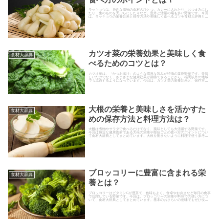
ラッキョウは、身近な漬物の食材のひとつ。カレーに入れたり、おつまみにし
たり、生のものを天ぷらにしたりなど、意外と活躍の場も多い野菜です。今回
は、ラッキョウの栄養効果と保存方法や美味しく食べるコツを食材大辞典とし
てまとめました。ラッキョウに含...
カツオ菜の栄養効果と美味しく食
食材大辞典
べるためのコツとは？
カツオ菜は、「かつお出汁」のような濃厚な旨みが特徴の葉物野菜です。美味
しいだけでなく、さまざまな健康効果が期待できることから、福岡以外の地域
でも流通するようになっています。今回は、カツオ菜の栄養効果と、保存方
法、調理方法のポイントについて食材大辞典としてまとめました。
大根の栄養と美味しさを活かすた
食材大辞典
めの保存方法と料理方法は？
大根は煮物やサラダで食べるだけでなく、薬味としても大活躍する野菜です。
今回は身近な健康食材である大根の栄養や部位ごとの食べ方のポイントについ
て食材大辞典としてまとめています。大根を飽きないように料理で使う参考に
して、体のケアに役立ててくださ...
ブロッコリーに豊富に含まれる栄
食材大辞典
養とは？
ブロッコリーはビタミンCが豊富で、色味もよく、食卓やお弁当など毎日の食事
で活躍している野菜です。今回は、ブロッコリーの栄養や料理での使い方につ
いて、食材大辞典としてまとめています。基本のおさらいの意味でもぜひ役立
ててください。ブロッコリーに...