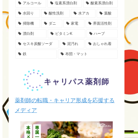
アルコール
塩素系漂白剤
酸素系漂白剤
水回り
酸性洗剤
水アカ
葉酸
掃除機
ダニ
家電
界面活性剤
漂白剤
ビタミンK
ハーブ
セスキ炭酸ソーダ
泥汚れ
おしゃれ着
鉄
布団・マット
薬剤師の転職・キャリア形成を応援する
メディア