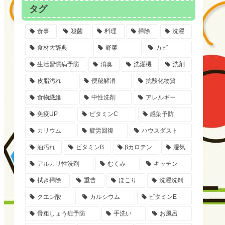
タグ
食事
殺菌
料理
掃除
洗濯
食材大辞典
野菜
カビ
生活習慣病予防
消臭
洗濯機
洗剤
皮脂汚れ
便秘解消
抗酸化物質
食物繊維
中性洗剤
アレルギー
免疫UP
ビタミンC
感染予防
カリウム
疲労回復
ハウスダスト
油汚れ
ビタミンB
βカロテン
湿気
アルカリ性洗剤
むくみ
キッチン
拭き掃除
重曹
ほこり
洗濯洗剤
クエン酸
カルシウム
ビタミンE
骨粗しょう症予防
手洗い
お風呂