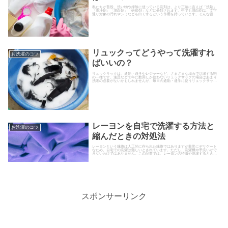
私たちが普段、洗い物や掃除に使っている洗剤は、より正確に言えば「洗剤」
「洗浄剤」「漂白剤」「研磨剤」などに分類されます。中でも漂白剤は、文字
通り対象の汚れやシミなどを白くするという作用を持っています。そんな役割
を持った漂白剤にはどんな種類が...
リュックってどうやって洗濯すれ
お洗濯のコツ
ばいいの？
リュックサックは、通勤・通学やレジャーなど、さまざまな場面で活躍する鞄
の一種です。遠足などで年に数回しか使わないリュックサックの場合はあまり
洗濯の必要がないかもしれませんが、毎日の通勤・通学に使うリュックサック
は適度に洗濯したいものです。そ...
レーヨンを自宅で洗濯する方法と
お洗濯のコツ
縮んだときの対処法
レーヨンという繊維は人工的に作られた繊維ではありますが非常にデリケート
なため、自宅での洗濯は難しいとされています。ただし、洗濯機や手洗いがで
きないわけではありません。この記事では、レーヨンの特徴や洗濯するときの
ポイントと注意点、縮んだときの対処法などについて詳しく解説します。
スポンサーリンク