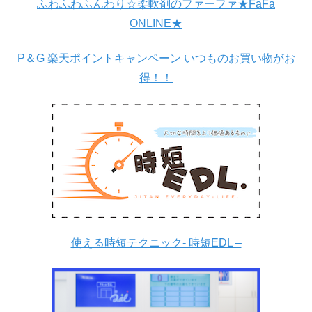
ふわふわふんわり☆柔軟剤のファーファ★FaFa
ONLINE★
P＆G 楽天ポイントキャンペーン いつものお買い物がお
得！！
使える時短テクニック- 時短EDL –