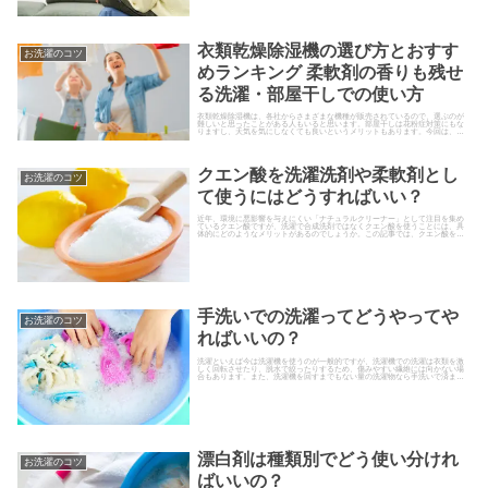
衣類乾燥除湿機の選び方とおすす
お洗濯のコツ
めランキング 柔軟剤の香りも残せ
る洗濯・部屋干しでの使い方
衣類乾燥除湿機は、各社からさまざまな機種が販売されているので、選ぶのが
難しいと思ったことがある人もいると思います。部屋干しは花粉症対策にもな
りますし、天気を気にしなくても良いというメリットもあります。今回は、お
洗濯で衣類乾燥除湿機を使うメリットとおすすめの衣類乾燥除湿機について選
び方と使い方もあわせて解説していきます。
クエン酸を洗濯洗剤や柔軟剤とし
お洗濯のコツ
て使うにはどうすればいい？
近年、環境に悪影響を与えにくい「ナチュラルクリーナー」として注目を集め
ているクエン酸ですが、洗濯で合成洗剤ではなくクエン酸を使うことには、具
体的にどのようなメリットがあるのでしょうか。この記事では、クエン酸を洗
濯洗剤、柔軟剤として利用した洗...
手洗いでの洗濯ってどうやってや
お洗濯のコツ
ればいいの？
洗濯といえば今は洗濯機を使うのが一般的ですが、洗濯機での洗濯は衣類を激
しく回転させたり、脱水で絞ったりするため、傷みやすい繊維には向かない場
合もあります。また、洗濯機を回すまでもない量の洗濯物なら手洗いで済ませ
てしまうという人もいます。そん...
漂白剤は種類別でどう使い分けれ
お洗濯のコツ
ばいいの？