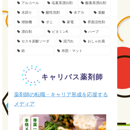
アルコール
塩素系漂白剤
酸素系漂白剤
水回り
酸性洗剤
水アカ
葉酸
掃除機
ダニ
家電
界面活性剤
漂白剤
ビタミンK
ハーブ
セスキ炭酸ソーダ
泥汚れ
おしゃれ着
鉄
布団・マット
薬剤師の転職・キャリア形成を応援する
メディア