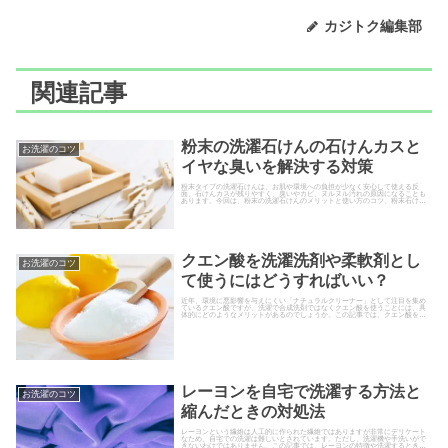
カジトク編集部
関連記事
粉末の洗濯石けんの石けんカスと
お洗濯のコツ
イヤな臭いを解決する対策
粉末タイプの洗濯石けんは、お肌や環境への負担が少なく安心して使える反
面、石けんカスが残りやすく、臭いやカビ、ヌルヌル汚れの原因になることも
あります。今回は、粉末の洗濯石けんのメリットと使い方のコツ、粉末石けん
にありがちな臭いやピンク汚れ、カビ対策のポイントについて解説します。
クエン酸を洗濯洗剤や柔軟剤とし
お洗濯のコツ
て使うにはどうすればいい？
近年、環境に悪影響を与えにくい「ナチュラルクリーナー」として注目を集め
ているクエン酸ですが、洗濯で合成洗剤ではなくクエン酸を使うことには、具
体的にどのようなメリットがあるのでしょうか。この記事では、クエン酸を洗
濯洗剤、柔軟剤として利用した洗...
レーヨンを自宅で洗濯する方法と
お洗濯のコツ
縮んだときの対処法
レーヨンという繊維は人工的に作られた繊維ではありますが非常にデリケート
なため、自宅での洗濯は難しいとされています。ただし、洗濯機や手洗いがで
きないわけではありません。この記事では、レーヨンの特徴や洗濯するときの