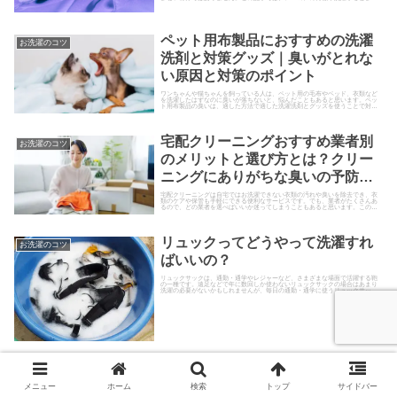
ポイントと注意点、縮んだときの対処法などについて詳しく解説します。
ペット用布製品におすすめの洗濯
お洗濯のコツ
洗剤と対策グッズ｜臭いがとれな
い原因と対策のポイント
ワンちゃんや猫ちゃんを飼っている人は、ペット用の毛布やベッド、衣類など
を洗濯したはずなのに臭いが落ちないと、悩んだこともあると思います。ペッ
ト用布製品の臭いは、適した方法で適した洗濯洗剤とグッズを使うことで対策
可能です。今回は、ペット用布製品の洗濯方法と臭い対策のポイントについて
解説します。
宅配クリーニングおすすめ業者別
お洗濯のコツ
のメリットと選び方とは？クリー
ニングにありがちな臭いの予防対
策について
宅配クリーニングは自宅ではお洗濯できない衣類の汚れや臭いを除去でき、衣
類のケアや保管も手軽にできる便利なサービスです。でも、業者がたくさんあ
るので、どの業者を選べばいいか迷ってしまうこともあると思います。この記
事ではおすすめの宅配クリーニング業者のメリットと選び方のポイントと起こ
りがちな「臭い対策」について解説します。
リュックってどうやって洗濯すれ
お洗濯のコツ
ばいいの？
リュックサックは、通勤・通学やレジャーなど、さまざまな場面で活躍する鞄
の一種です。遠足などで年に数回しか使わないリュックサックの場合はあまり
洗濯の必要がないかもしれませんが、毎日の通勤・通学に使うリュックサック
は適度に洗濯したいものです。そ...
ダウンジャケットの洗濯って自宅
お洗濯のコツ
でできるの？
メニュー
ホーム
検索
トップ
サイドバー