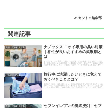
カジトク編集部
関連記事
ナノックス ニオイ専用の臭い対策
洗剤・柔軟剤大辞典
｜相性が良いおすすめの柔軟剤と
は
ナノックス ニオイ専用は、汗臭、ワキガ臭、ミドル脂臭、生乾き臭などの消
臭、防臭に特化した洗濯洗剤です。柔軟剤との相性も良いので、毎日のお洗濯
におすすめですが、ネットでは臭い問題の口コミを目にすることもあります。
今回は、ナノックス ニオイ専用の臭い問題の対策方法と相性の良い柔軟剤との
組み合わせについて解説します。
旅行中に洗濯したいときに覚えて
お洗濯のコツ
おくべきこととは？
遊びに行くにも、出張に行くにも、旅行の荷物はできるだけ少なくしたいもの
です。特に、洋服は荷物の中でも一番かさばりますから、持っていく枚数を少
なくして旅先で洗濯し、何回も着られれば効率的です。そこで、今回は旅行中
に洗濯する方法についてご紹介し...
セブンイレブンの洗濯洗剤｜セブ
洗剤・柔軟剤大辞典