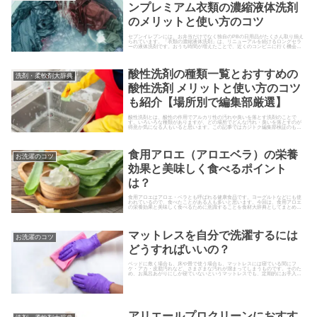
ンプレミアム衣類の濃縮液体洗剤
のメリットと使い方のコツ
セブンイレブンには、お弁当だけでなく独自のPBの日用品がたくさん取り揃え
られています。「衣類の濃縮液体洗剤」は、リニューアルを続けるロングセラ
ーの液体洗剤です。おうち時間が増えたことで、近くのコンビニに行く機会が
増えた人も多いと思います。セブンプレミアム衣類の濃縮液体洗剤の魅力を、
使い方のコツとあわせて紹介していきます。
酸性洗剤の種類一覧とおすすめの
洗剤・柔軟剤大辞典
酸性洗剤 メリットと使い方のコツ
も紹介【場所別で編集部厳選】
酸性洗剤とは、酸性の作用でアルカリ性の汚れや臭いを落とす洗剤のことで
す。いろいろな種類がありますが、どの場所でどんな汚れ・臭いを落とすのが
得意か気になる人もいると思います。この記事ではカジトク編集部検証のもと
酸性洗剤の場所別の種類一覧とおすすめの酸性洗剤についてそれぞれのメリッ
トと使い方のコツもあわせて解説していきます。
食用アロエ（アロエベラ）の栄養
お洗濯のコツ
効果と美味しく食べるポイント
は？
食用アロエはアロエ・ベラとも呼ばれる健康食品です。ヨーグルトなどにも使
われているので、食べたことがある人も多いと思います。今回は、食用アロエ
の栄養効果と美味しく食べるために意識することを食材大辞典としてまとめま
した。
マットレスを自分で洗濯するには
お洗濯のコツ
どうすればいいの？
ベッドに敷く場合も、床や畳で使う場合も、マットレスには寝ている間にフ
ケ・アカ・皮脂汚れなど、さまざまな汚れが溜まってしまうものです。そのた
め、お風呂あがりにしか寝ていないというマットレスでも、定期的にお手入れ
が必要です。特に、自宅で洗濯してしまえばお金もかからず好きなときにお手
入れできます。そこで、今回はマットレスを自分で洗濯する方法について見て
いきましょう。
アリエールプロクリーンにおすす