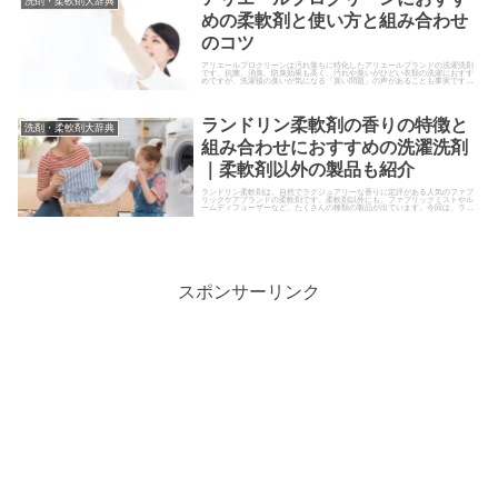
洗剤・柔軟剤大辞典
めの柔軟剤と使い方と組み合わせ
のコツ
アリエールプロクリーンは汚れ落ちに特化したアリエールブランドの洗濯洗剤
です。抗菌、消臭、防臭効果も高く、汚れや臭いがひどい衣類の洗濯におすす
めですが、洗濯後の臭いが気になる「臭い問題」の声があることも事実です。
今回は、アリエールプロクリーンの臭い問題の原因と解決方法、相性の良い柔
軟剤と組み合わせのコツを解説します。
ランドリン柔軟剤の香りの特徴と
洗剤・柔軟剤大辞典
組み合わせにおすすめの洗濯洗剤
｜柔軟剤以外の製品も紹介
ランドリン柔軟剤は、自然でラグジュアリーな香りに定評がある人気のファブ
リックケアブランドの柔軟剤です。柔軟剤以外にも、ファブリックミストやル
ームディフューザーなど、たくさんの種類の製品が出ています。今回は、ラン
ドリンブ柔軟剤と相性の良い組み合わせにおすすめの洗濯洗剤と製品ごとの特
徴と使いこなす方法について解説します。
スポンサーリンク