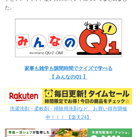
た。
家事も雑学も隙間時間でクイズで学べる
【 みんなのQ1 】
洗濯洗剤・柔軟剤・掃除用洗剤など、お買い得市開催
中！！！ 【楽天24】