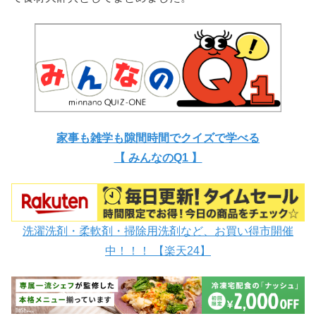
家事も雑学も隙間時間でクイズで学べる
【 みんなのQ1 】
洗濯洗剤・柔軟剤・掃除用洗剤など、お買い得市開催
中！！！ 【楽天24】