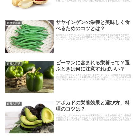
と食べ方・保存方法のコツについて食材大辞典としてまとめました。落花生に
はどんな栄養が含まれているの？...
サヤインゲンの栄養と美味しく食
食材大辞典
べるためのコツとは？
彩り鮮やかなサヤインゲンは、お弁当や煮物で活躍する身近な緑黄色野菜で
す。今回は、サヤインゲンの栄養効果や保存のコツ、美味しく食べるためのポ
イントについて食材大辞典としてまとめました。サヤインゲンの栄養と期待で
きる健康効果は？サヤインゲン（鞘...
ピーマンに含まれる栄養って？選
食材大辞典
ぶときは何に注意すればいい？
ピーマンが苦手という人もいると思いますが、ピーマンは栄養満点で独特の風
味が肉料理にも合う、とても魅力的な野菜です。今回は、ピーマンの栄養や選
び方、保存するときのポイントについて食材大辞典としてまとめています。選
び方と保存方法をおさえておけば...
アボカドの栄養効果と選び方、料
食材大辞典
理のコツは？
アボカドは、森のバターと称される果実野菜です。健康や美容に役立つ脂肪分
を豊富に含み、たんぱく質やビタミン類も豊富なので、女性を中心にどんどん
注目度が高まっています。今回は、アボカドの栄養効果と美味しく食べるコ
ツ、選び方のコツについて食材大辞...