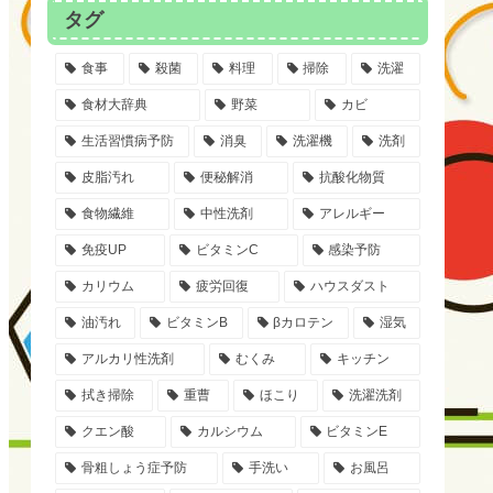
タグ
食事
殺菌
料理
掃除
洗濯
食材大辞典
野菜
カビ
生活習慣病予防
消臭
洗濯機
洗剤
皮脂汚れ
便秘解消
抗酸化物質
食物繊維
中性洗剤
アレルギー
免疫UP
ビタミンC
感染予防
カリウム
疲労回復
ハウスダスト
油汚れ
ビタミンB
βカロテン
湿気
アルカリ性洗剤
むくみ
キッチン
拭き掃除
重曹
ほこり
洗濯洗剤
クエン酸
カルシウム
ビタミンE
骨粗しょう症予防
手洗い
お風呂