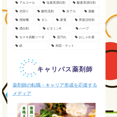
アルコール
塩素系漂白剤
酸素系漂白剤
水回り
酸性洗剤
水アカ
葉酸
掃除機
ダニ
家電
界面活性剤
漂白剤
ビタミンK
ハーブ
セスキ炭酸ソーダ
泥汚れ
おしゃれ着
鉄
布団・マット
薬剤師の転職・キャリア形成を応援する
メディア