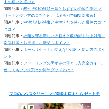
トの違いと選び方
関連記事：
酸性洗剤の種類一覧とおすすめの酸性洗剤 メ
リットと使い方のコツも紹介【場所別で編集部厳選】
関連記事：
中性洗剤の特徴と中性洗剤を使った掃除のコツ
とは？
関連記事：
衣類を守る新しい衣替えと収納術｜防虫対策・
湿気対策・お洗濯・お掃除もポイント
関連記事：
ホームリセットが使えない場所と使い方のポイ
ント
関連記事：
フローリングの黒ずみの落とし方完全ガイド。
使ってもいい洗剤とお掃除グッズとは？
プロのハウスクリーニング業者を探すなら ゼヒトモ