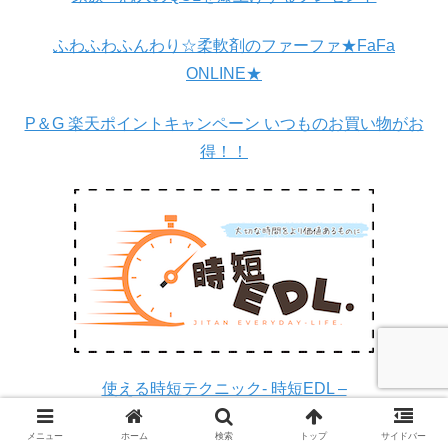
ふわふわふんわり☆柔軟剤のファーファ★FaFa
ONLINE★
P＆G 楽天ポイントキャンペーン いつものお買い物がお
得！！
使える時短テクニック- 時短EDL –
メニュー
ホーム
検索
トップ
サイドバー