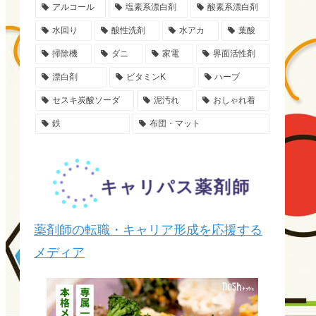
アルコール
塩素系漂白剤
酸素系漂白剤
水回り
酸性洗剤
水アカ
葉酸
掃除機
ダニ
家電
界面活性剤
漂白剤
ビタミンK
ハーブ
セスキ炭酸ソーダ
泥汚れ
おしゃれ着
鉄
布団・マット
薬剤師の転職・キャリア形成を応援する
メディア