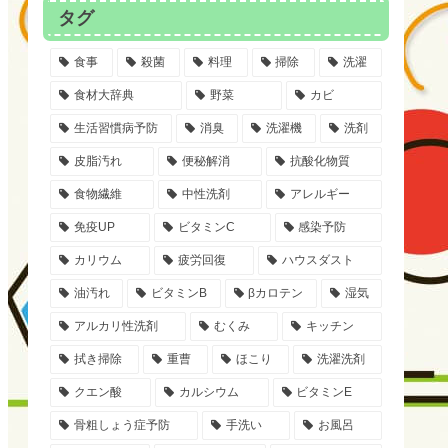
タグ
食事
殺菌
料理
掃除
洗濯
食材大辞典
野菜
カビ
生活習慣病予防
消臭
洗濯機
洗剤
皮脂汚れ
便秘解消
抗酸化物質
食物繊維
中性洗剤
アレルギー
免疫UP
ビタミンC
感染予防
カリウム
疲労回復
ハウスダスト
油汚れ
ビタミンB
βカロテン
湿気
アルカリ性洗剤
むくみ
キッチン
拭き掃除
重曹
ほこり
洗濯洗剤
クエン酸
カルシウム
ビタミンE
骨粗しょう症予防
手洗い
お風呂