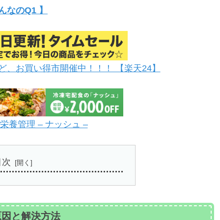
んなのQ1 】
ど、お買い得市開催中！！！ 【楽天24】
養管理 – ナッシュ –
目次
原因と解決方法