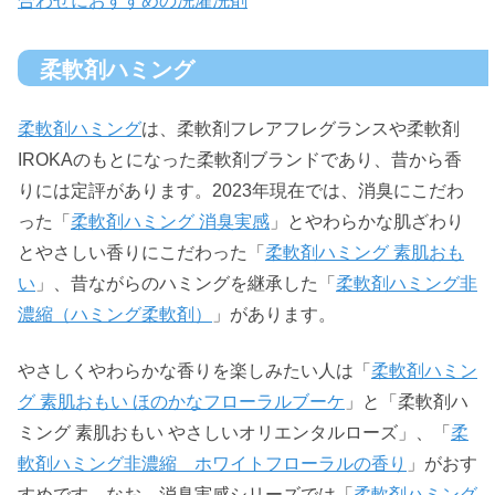
合わせにおすすめの洗濯洗剤
柔軟剤ハミング
柔軟剤ハミング
は、柔軟剤フレアフレグランスや柔軟剤
IROKAのもとになった柔軟剤ブランドであり、昔から香
りには定評があります。2023年現在では、消臭にこだわ
った「
柔軟剤ハミング 消臭実感
」とやわらかな肌ざわり
とやさしい香りにこだわった「
柔軟剤ハミング 素肌おも
い
」、昔ながらのハミングを継承した「
柔軟剤ハミング非
濃縮（ハミング柔軟剤）
」があります。
やさしくやわらかな香りを楽しみたい人は「
柔軟剤ハミン
グ 素肌おもい ほのかなフローラルブーケ
」と「柔軟剤ハ
ミング 素肌おもい やさしいオリエンタルローズ」、「
柔
軟剤ハミング非濃縮 ホワイトフローラルの香り
」がおす
すめです。なお、消臭実感シリーズでは「
柔軟剤ハミング