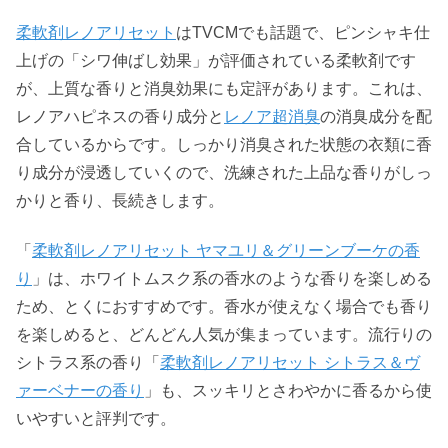
柔軟剤レノアリセット
はTVCMでも話題で、ピンシャキ仕
上げの「シワ伸ばし効果」が評価されている柔軟剤です
が、上質な香りと消臭効果にも定評があります。これは、
レノアハピネスの香り成分と
レノア超消臭
の消臭成分を配
合しているからです。しっかり消臭された状態の衣類に香
り成分が浸透していくので、洗練された上品な香りがしっ
かりと香り、長続きします。
「
柔軟剤レノアリセット ヤマユリ＆グリーンブーケの香
り
」は、ホワイトムスク系の香水のような香りを楽しめる
ため、とくにおすすめです。香水が使えなく場合でも香り
を楽しめると、どんどん人気が集まっています。流行りの
シトラス系の香り「
柔軟剤レノアリセット シトラス＆ヴ
ァーベナーの香り
」も、スッキリとさわやかに香るから使
いやすいと評判です。