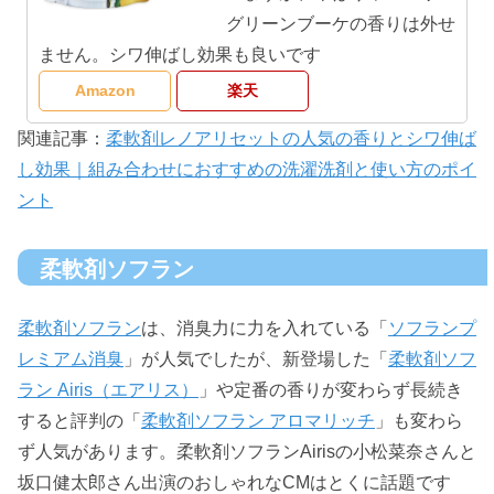
グリーンブーケの香りは外せ
ません。シワ伸ばし効果も良いです
Amazon
楽天
関連記事：
柔軟剤レノアリセットの人気の香りとシワ伸ば
し効果｜組み合わせにおすすめの洗濯洗剤と使い方のポイ
ント
柔軟剤ソフラン
柔軟剤ソフラン
は、消臭力に力を入れている「
ソフランプ
レミアム消臭
」が人気でしたが、新登場した「
柔軟剤ソフ
ラン Airis（エアリス）
」や定番の香りが変わらず長続き
すると評判の「
柔軟剤ソフラン アロマリッチ
」も変わら
ず人気があります。柔軟剤ソフランAirisの小松菜奈さんと
坂口健太郎さん出演のおしゃれなCMはとくに話題です