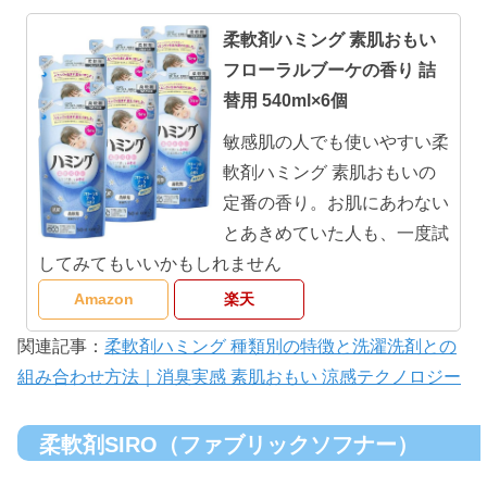
柔軟剤ハミング 素肌おもい
フローラルブーケの香り 詰
替用 540ml×6個
敏感肌の人でも使いやすい柔
軟剤ハミング 素肌おもいの
定番の香り。お肌にあわない
とあきめていた人も、一度試
してみてもいいかもしれません
Amazon
楽天
関連記事：
柔軟剤ハミング 種類別の特徴と洗濯洗剤との
組み合わせ方法｜消臭実感 素肌おもい 涼感テクノロジー
柔軟剤SIRO（ファブリックソフナー）