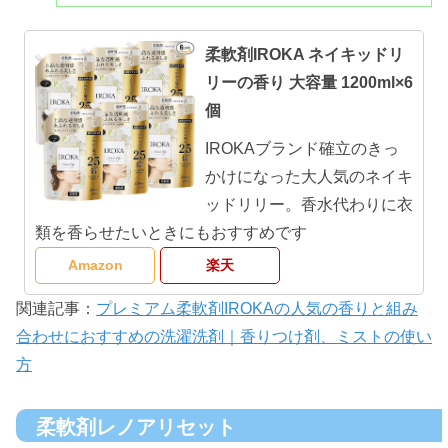
柔軟剤IROKA ネイキッドリ
リーの香り 大容量 1200ml×6
個
IROKAブランド確立のきっ
かけになった大人気のネイキ
ッドリリー。香水代わりに衣
類を香らせたいときにもおすすめです
Amazon
楽天
関連記事：
プレミアム柔軟剤IROKAの人気の香りと組み
合わせにおすすめの洗濯洗剤｜香りつけ剤、ミストの使い
方
柔軟剤レノアリセット