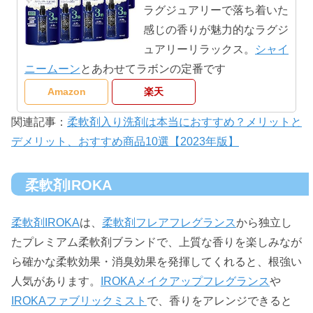
ラグジュアリーで落ち着いた
感じの香りが魅力的なラグジ
ュアリーリラックス。
シャイ
ニームーン
とあわせてラボンの定番です
Amazon
楽天
関連記事：
柔軟剤入り洗剤は本当におすすめ？メリットと
デメリット、おすすめ商品10選【2023年版】
柔軟剤IROKA
柔軟剤IROKA
は、
柔軟剤フレアフレグランス
から独立し
たプレミアム柔軟剤ブランドで、上質な香りを楽しみなが
ら確かな柔軟効果・消臭効果を発揮してくれると、根強い
人気があります。
IROKAメイクアップフレグランス
や
IROKAファブリックミスト
で、香りをアレンジできると