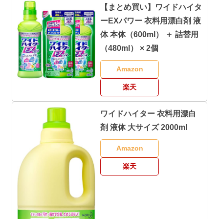
【まとめ買い】ワイドハイタ
ーEXパワー 衣料用漂白剤 液
体 本体（600ml） ＋ 詰替用
（480ml） × 2個
Amazon
楽天
ワイドハイター 衣料用漂白
剤 液体 大サイズ 2000ml
Amazon
楽天