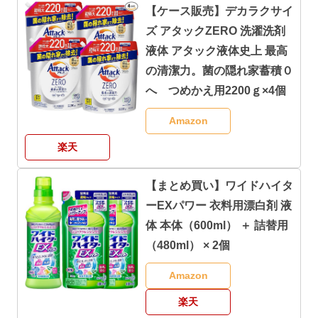
【ケース販売】デカラクサイ
ズ アタックZERO 洗濯洗剤
液体 アタック液体史上 最高
の清潔力。菌の隠れ家蓄積０
へ つめかえ用2200ｇ×4個
Amazon
楽天
【まとめ買い】ワイドハイタ
ーEXパワー 衣料用漂白剤 液
体 本体（600ml） ＋ 詰替用
（480ml） × 2個
Amazon
楽天