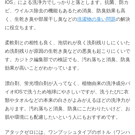
IOS」による洗浄力でしっかりと落とします。抗菌、防カ
ビ、ウイルス除去の機能もあるため消臭、防臭効果も高
く、生乾き臭や部屋干し臭などの
洗濯物の臭い問題
の解決
に役立ちます。
柔軟剤との相性も良く、泡切れが良く洗剤残りしにくいた
め洗剤残りが原因の生乾き臭などの悪臭も起こりにくいで
す。カジトク編集部での検証でも、汚れ落ちと消臭、防臭
効果が高いことがわかっています。
漂白剤、蛍光増白剤が入ってなく、植物由来の洗浄成分バ
イオIOSで洗うため地球にやさしいですが、洗うたびに衣
類やタオルなどの本来の白さがよみがえるほどの洗浄力が
あります。汚れ落ちと消臭、防臭にこだわりたいけど、お
肌や環境にも配慮したいという人にもおすすめです。
アタックゼロには、ワンプッシュタイプのボトル（ワンハ