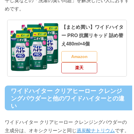
干し臭などの「洗濯の臭い問題」を解決したい人におすす
めです。
【まとめ買い】ワイドハイタ
ー PRO 抗菌リキッド 詰め替
え480ml×4個
Amazon
楽天
ワイドハイター クリアヒーロー クレンジ
ングパウダーと他のワイドハイターとの違
い
ワイドハイター クリアヒーロー クレンジングパウダーの
主成分は、オキシクリーンと同じ
過炭酸ナトリウム
です。