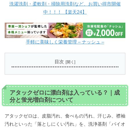
洗濯洗剤・柔軟剤・掃除用洗剤など、お買い得市開催
中！！！ 【楽天24】
手軽に美味しく栄養管理 – ナッシュ –
目次
アタックゼロに漂白剤は入っている？｜成
分と蛍光増白剤について
アタックゼロは、皮脂汚れ、食べもの汚れ、汗じみ、襟袖
汚れといった「落としにくい汚れ」を、洗浄基剤「バイオ