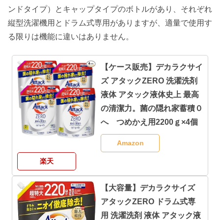
ンドタイプ）とキャップタイプのボトルがあり、それぞれ
縦型洗濯機用とドラム式専用がありますが、適量で使用す
る限りは機能に違いはありません。
【ケース販売】デカラクサイ
ズ アタックZERO 洗濯洗剤
液体 アタック液体史上 最高
の清潔力。菌の隠れ家蓄積０
へ つめかえ用2200ｇ×4個
Amazon
楽天
【大容量】デカラクサイズ
アタックZERO ドラム式専
用 洗濯洗剤 液体 アタック液