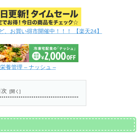
ど、お買い得市開催中！！！ 【楽天24】
養管理 – ナッシュ –
目次