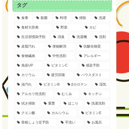
タグ
食事
殺菌
料理
掃除
洗濯
食材大辞典
野菜
カビ
生活習慣病予防
消臭
洗濯機
洗剤
皮脂汚れ
便秘解消
抗酸化物質
食物繊維
中性洗剤
アレルギー
免疫UP
ビタミンC
感染予防
カリウム
疲労回復
ハウスダスト
油汚れ
ビタミンB
βカロテン
湿気
アルカリ性洗剤
むくみ
キッチン
拭き掃除
重曹
ほこり
洗濯洗剤
クエン酸
カルシウム
ビタミンE
骨粗しょう症予防
手洗い
お風呂