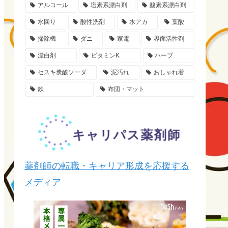
アルコール
塩素系漂白剤
酸素系漂白剤
水回り
酸性洗剤
水アカ
葉酸
掃除機
ダニ
家電
界面活性剤
漂白剤
ビタミンK
ハーブ
セスキ炭酸ソーダ
泥汚れ
おしゃれ着
鉄
布団・マット
薬剤師の転職・キャリア形成を応援する
メディア