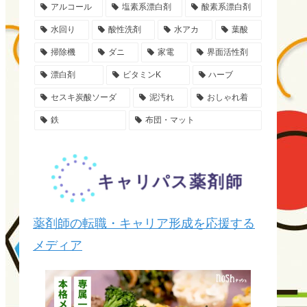
アルコール
塩素系漂白剤
酸素系漂白剤
水回り
酸性洗剤
水アカ
葉酸
掃除機
ダニ
家電
界面活性剤
漂白剤
ビタミンK
ハーブ
セスキ炭酸ソーダ
泥汚れ
おしゃれ着
鉄
布団・マット
薬剤師の転職・キャリア形成を応援する
メディア