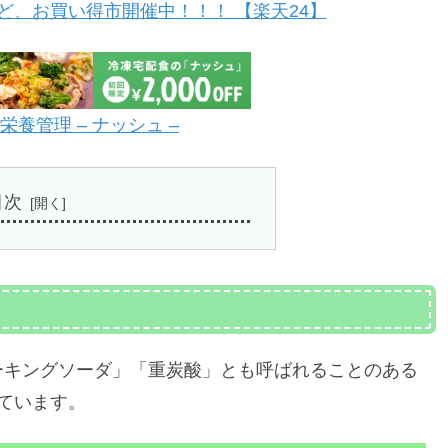
ど、お買い得市開催中！！！ 【楽天24】
養管理 – ナッシュ –
目次
ーキングソーダ」「重炭酸」とも呼ばれることのある
ています。