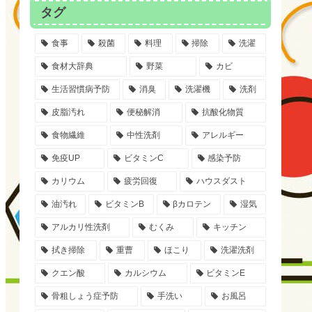
タグ
食事
殺菌
料理
掃除
洗濯
食材大辞典
野菜
カビ
生活習慣病予防
消臭
洗濯機
洗剤
皮脂汚れ
便秘解消
抗酸化物質
食物繊維
中性洗剤
アレルギー
免疫UP
ビタミンC
感染予防
カリウム
疲労回復
ハウスダスト
油汚れ
ビタミンB
βカロテン
湿気
アルカリ性洗剤
むくみ
キッチン
拭き掃除
重曹
ほこり
洗濯洗剤
クエン酸
カルシウム
ビタミンE
骨粗しょう症予防
手洗い
お風呂