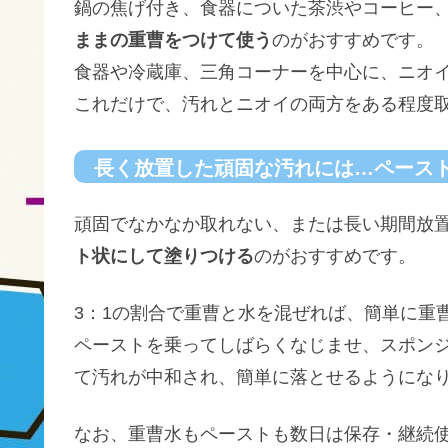
鍋の焦げ付き、食器についた茶渋やコーヒー
ままの重曹をつけて使う
のがおすすめです。
食器や冷蔵庫、三角コーナーを中心に、ニオ
これだけで、汚れとニオイの両方をある程度
長く放置した頑固な汚れには…ペース
頑固でなかなか取れない、または長い期間放
ト状にして塗りつける
のがおすすめです。
3：1の割合で重曹と水を混ぜれば、簡単に重
ペーストを乗ってしばらくなじませ、スポン
て汚れが中和され、簡単に落とせるようにな
なお、重曹水もペーストも数日は保存・継続