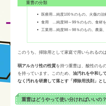
重曹の分類
医療用…純度100％のもの。火傷の
食用 …純度98～99％のもの。食
工業用…純度98～98％のもの。農
このうち、掃除用として家庭で用いられるの
弱アルカリ性の性質
を持つ重曹は、酸性のも
を持っています。このため、
油汚れを中和し
なく汚れを研磨して落とす「掃除用洗剤」と
重曹はどうやって使い分ければいいの