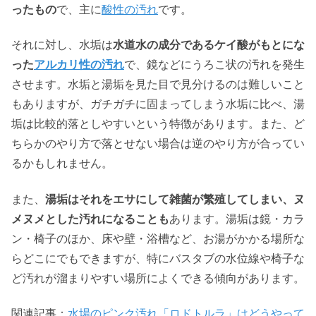
ったもの
で、主に
酸性の汚れ
です。
それに対し、水垢は
水道水の成分であるケイ酸がもとにな
った
アルカリ性の汚れ
で、鏡などにうろこ状の汚れを発生
させます。水垢と湯垢を見た目で見分けるのは難しいこと
もありますが、ガチガチに固まってしまう水垢に比べ、湯
垢は比較的落としやすいという特徴があります。また、ど
ちらかのやり方で落とせない場合は逆のやり方が合ってい
るかもしれません。
また、
湯垢はそれをエサにして雑菌が繁殖してしまい、ヌ
メヌメとした汚れになることも
あります。湯垢は鏡・カラ
ン・椅子のほか、床や壁・浴槽など、お湯がかかる場所な
らどこにでもできますが、特にバスタブの水位線や椅子な
ど汚れが溜まりやすい場所によくできる傾向があります。
関連記事：
水場のピンク汚れ「ロドトルラ」はどうやって