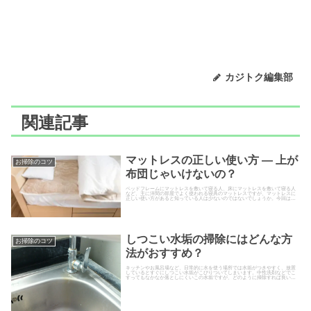
カジトク編集部
関連記事
マットレスの正しい使い方 ― 上が
お掃除のコツ
布団じゃいけないの？
ベッドフレームにマットレスを敷いて寝る人、床にマットレスを敷いて寝る人
など、主に洋間の部屋でよく使われる寝具のマットレスですが、マットレスに
正しい使い方があると知っている人は少ないのではないでしょうか。今回は、
そんなマットレスのパッドやシーツなどを含めた正しい使い方、ベッドや床で
の使い方の違い、マットレスの上に布団を敷いてもいいのかといった基本的な
使い方をご紹介します。
しつこい水垢の掃除にはどんな方
お掃除のコツ
法がおすすめ？
キッチンやお風呂場など、日常的に水を使う場所では水垢がつきやすく、放置
しているとすぐにしつこい水垢がこびりついてしまいます。中性洗剤などでこ
すってもなかなか落としにくいこの水垢ですが、どのように掃除すれば良いの
でしょうか。今回は、しつこい水...