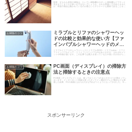
部屋、すなわち居室の掃除は、たいてい掃除機やロボット掃除機などでサッと
済ませてしまう人が多いのではないでしょうか。それも間違いではありません
が、和室の場合は敷かれているのが畳というデリケートな素材であることを忘
れてはいけません。そこで、今回...
ミラブルとリファのシャワーヘッ
お掃除のコツ
ドの比較と効果的な使い方【ファ
インバブルシャワーヘッドのメリ
ットと活用術】
ミラブルとリファのシャワーヘッドにミラブルZERO・ミラブルplus・リファ
ファインバブルピュア・リファ ファインバブルSがありますが、それぞれメリ
ットや特徴が違います。この記事では購入を迷っている人や使い方が分からな
い人のためにミラブルとリファのシャワーヘッドのメリットの比較と効果的な
使い方について解説しています。
PC画面（ディスプレイ）の掃除方
お掃除のコツ
法と掃除するときの注意点
PC画面（ディスプレイ）には、放っておくといつのまにかホコリが溜まってし
まいます。インターネット回線を使ったオンライン通話やテレビ電話なども発
達した結果、PCの画面にはさまざまな汚れがつくようになってきました。今回
は、そんなPC画面（ディスプレイ）を掃除する方法について、汚れの状態と掃
除のやり方、注意点などを見ていきましょう。
スポンサーリンク