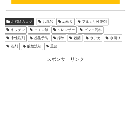
お掃除のコツ
お風呂
ぬめり
アルカリ性洗剤
キッチン
クエン酸
クレンザー
ピンク汚れ
中性洗剤
感染予防
掃除
殺菌
水アカ
水回り
洗剤
酸性洗剤
重曹
スポンサーリンク