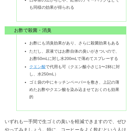
日本茶の出がらしや、紅茶のティーバッグなどで
も同様の効果が得られる
お酢で殺菌・消臭
お酢にも消臭効果があり、さらに殺菌効果もある
ただし、原液ではお酢自体の臭いがきついので、
お酢50mLに対し水200mLで薄めてスプレーする
クエン酸
で代用も可（クエン酸小さじ1〜2杯に対
し、水250mL）
ゴミ袋の中にキッチンペーパーを敷き、上記の薄
めたお酢やクエン酸を染み込ませておくのも効果
的
いずれも一手間で生ゴミの臭いを軽減できますので、ぜひ
やってみましょう。特に、コーヒーをよく飲むという人は