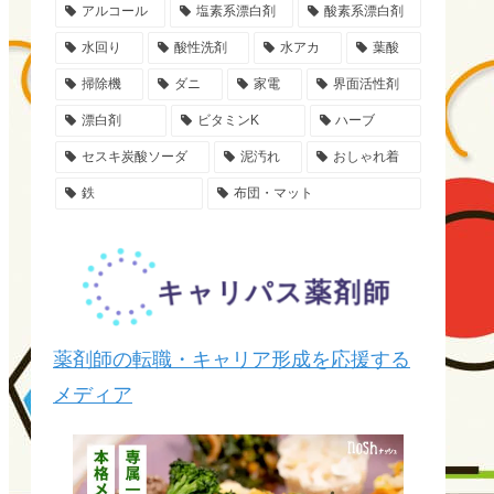
アルコール
塩素系漂白剤
酸素系漂白剤
水回り
酸性洗剤
水アカ
葉酸
掃除機
ダニ
家電
界面活性剤
漂白剤
ビタミンK
ハーブ
セスキ炭酸ソーダ
泥汚れ
おしゃれ着
鉄
布団・マット
薬剤師の転職・キャリア形成を応援する
メディア