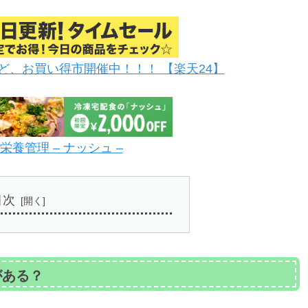
ど、お買い得市開催中！！！ 【楽天24】
養管理 – ナッシュ –
目次
がある？