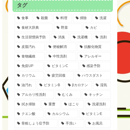
タグ
食事
殺菌
料理
掃除
洗濯
食材大辞典
野菜
カビ
生活習慣病予防
消臭
洗濯機
洗剤
皮脂汚れ
便秘解消
抗酸化物質
食物繊維
中性洗剤
アレルギー
免疫UP
ビタミンC
感染予防
カリウム
疲労回復
ハウスダスト
油汚れ
ビタミンB
βカロテン
湿気
アルカリ性洗剤
むくみ
キッチン
拭き掃除
重曹
ほこり
洗濯洗剤
クエン酸
カルシウム
ビタミンE
骨粗しょう症予防
手洗い
お風呂