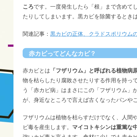
ころ
です。一度発生したら「根」まで含めて
たりしてしまいます。黒カビを除菌するとき
関連記事：
黒カビの正体、クラドスポリウム
赤カビってどんなカビ？
赤カビとは
「フザリウム」と呼ばれる植物病
物を枯らしたり腐敗させたりする作用を持っ
う「赤カビ病」はまさにこの「フザリウム」
が、身近なところで言えば古くなったパンや
フザリウムは植物を枯らすだけでなく、人間
ビ毒を産生します。
マイコトキシンは重篤な